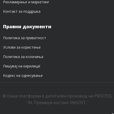
Рекламирање и маркетинг
Контакт за поддршка
Правни документи
Политика за приватност
Услови за користење
Политика за колачиња
Пишувај на кирилица!
Кодекс на однесување
© Оваа платформа е дигитален производ на
PROCESS
IN
. Премиум хостинг
INHOST
.