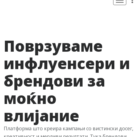
Поврзуваме
инфлуенсери и
брендови за
моќно
влијание
Платформа што креира кампањи со вистински досег,
креативност и мерливи резултати. Тука брендови