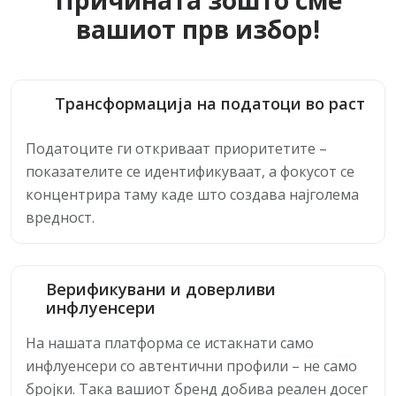
Причината зошто сме
вашиот прв избор!
Трансформација на податоци во раст
Податоците ги откриваат приоритетите –
показателите се идентификуваат, а фокусот се
концентрира таму каде што создава најголема
вредност.
Верификувани и доверливи
инфлуенсери
На нашата платформа се истакнати само
инфлуенсери со автентични профили – не само
бројки. Така вашиот бренд добива реален досег