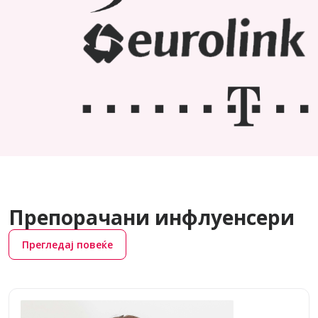
Препорачани инфлуенсери
Прегледај повеќе