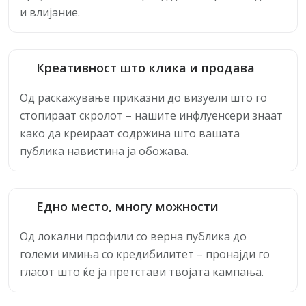
и влијание.
Креативност што клика и продава
Од раскажување приказни до визуели што го
стопираат скролот – нашите инфлуенсери знаат
како да креираат содржина што вашата
публика навистина ја обожава.
Едно место, многу можности
Од локални профили со верна публика до
големи имиња со кредибилитет – пронајди го
гласот што ќе ја претстави твојата кампања.