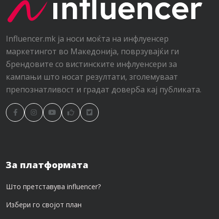
Influencer.mk ја носи моќта на инфлуенсер
маркетингот во Македонија, поврзувајќи ги
брендовите со вистинските инфлуенсери за
кампањи што носат резултати, зголемуваат
препознатливост и градат доверба кај публиката.
За платформата
Што претставува influencer?
Избери го својот план